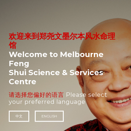
Skip
to
content
欢迎来到郑尧文墨尔本风水命理
馆
Welcome to Melbourne
Feng
Shui Science & Services
Centre
请选择您偏好的语言
Please select
your preferred language
中文
ENGLISH