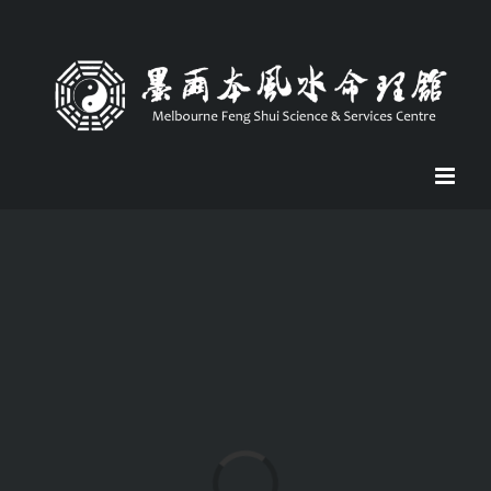
Skip
to
content
Loading...