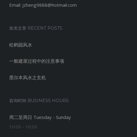
Email: jzheng9888@hotmail.com
发表文章 RECENT POSTS
松鹤园风水
一般建屋过程中的注意事项
墨尔本风水之玄机
咨询时间 BUSINESS HOURS
周二至周日 Tuesday - Sunday
10:00 - 16:00