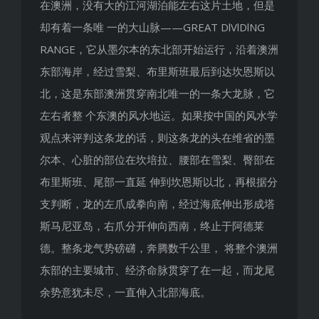
在澳洲，没有大的江河湖泊能左右这片土地，但是
却有着一条唯 一的大山脉——GREAT DlVlDlNG
RANGE，它从墨尔本的东北部开始运行，沿着澳洲
东部海岸，经过雪梨、布里斯班最后到达坎恩斯以
北，这是东部澳洲贯穿南北唯一的一条大龙脉，它
左右者整 个东澳的风水地运。如果按中国的风水学
观点来评判这条龙的话，则这条龙的头在维省的墨
尔本、心脏的部位在坎培拉、腰部在雪梨、臀部在
布里斯班、尾部一直延 伸到坎恩斯以北，再根据分
支判断，龙的左爪成拳向南，经过海底伸出形成塔
斯马尼亚岛，右爪分开伸向西南，终止于阿德莱
德。整条龙气势磅礴，奔腾数千公里， 将整个澳洲
东部的主要城市、经济命脉贯穿了在一起，而龙尾
余势意犹未尽，一直伸入北部海底。