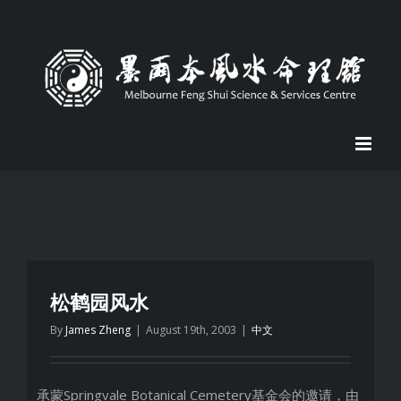
Skip
to
content
松鹤园风水
By
James Zheng
|
August 19th, 2003
|
中文
承蒙Springvale Botanical Cemetery基金会的邀请，由