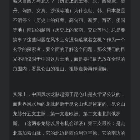
略来自西方与北方？（
历史上的土藩、东、西突厥、契
丹、匈奴、女真、沙俄等地）
为什么朝、韩、日本总是
不消停？（历史上的鲜卑、高句丽、新罗、
百济、倭国
等地）南边的越南（历史上的安南、交趾等地）
总是要
搞事？这些问题在风水上有没有蕴藏着玄机？
作为一个
玄学的探索者，要全面的了解这个问题，
那么我们的目
光不能仅限于中国这片土地，
而是要把目光放在全球的
范围内，看昆仑山的祖山、
祖脉走势再作理解。
实际上，中国风水龙脉起源于昆仑山是玄学界公认的，
而世界风水局的龙脉起源于昆仑山也是肯定的。
昆仑山
龙脉分五支主脉，第一支走欧洲。第二支走北到俄罗
斯。（
这两条龙脉以后有机会详谈）第三支最长：是走
北高加索山脉，
它的北边是西伯利亚平原、它的南边的