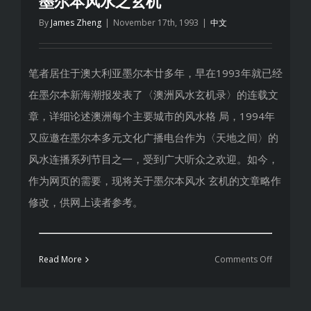
墨尔本风水之玄机
程
By
James Zheng
|
November 17th, 1993
|
中文
中
的
注
笔者居住于澳大利亚墨尔本廿多年，早在1993年就已经
意
在墨尔本新海潮报发表了〈澳洲风水玄机录〉的连载文
事
项
章，详细论述澳洲每个主要城市的风水格 局，1994年
又应邀在墨尔本多元文化广播电台作为〈天地之间〉的
风水连播系列节目之一，受到广大听众之欢迎。如今，
作为网页的需要，现将关于墨尔本风水 玄机的文章略作
修改，供网上读者参考。
on
Read More
Comments Off
墨
尔
本