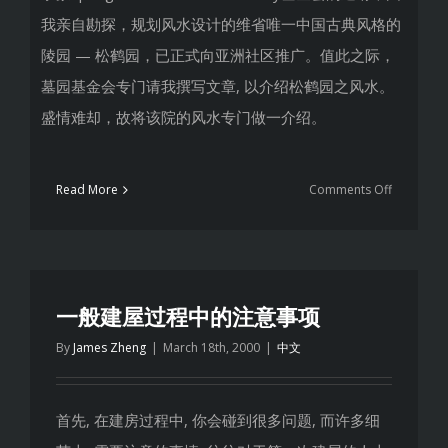
我亲自勘探，规划风水设计的维省唯一中国古典风格的
陵园 — 松鹤园，已正式向亚洲社区推广。值此之际，
墓园基金会专门请我撰写文章, 以介绍松鹤园之风水。
盛情难却，故将该院的风水专门做一介绍。
on
Read More
Comments Off
松
鹤
园
风
水
一般建屋过程中的注意事项
By
James Zheng
|
March 18th, 2000
|
中文
首先, 在建房过程中, 你会碰到很多问题, 而许多细