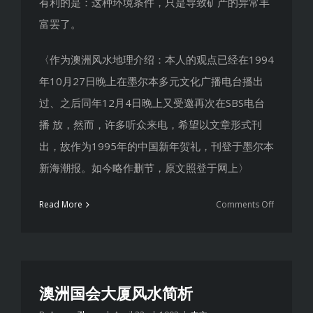
有利的是：这种环境条件，只是导致矿产的异常丰
富罢了。
〈作为澳洲风水地理介绍：本人的观点已经在1994
年10月27日晚上在墨尔本多元文化广播电台播出
过、之后同年12月4日晚上又受邀再次在SBS电台
播 放，然而，许多听众来电，希望以文章形式刊
出，故作为1995年的中国新年贺礼，刊登于墨尔本
新海潮报。如今略作删节，原文照登于网上〉
on
Read More
Comments Off
澳
洲
风
水
大
澳洲国会大厦风水简析
地