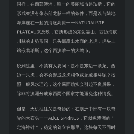
同样，在西部澳洲，唯一的美丽城市是珀斯，它的
形成並没有像东部龙脉一样的条件，而是以与陆地
海岸连在一起的海底高原一一NATURALlSTE
PLATEAU来反映，它所形成的东边靠山、西边海㡳
川脉的走势形同一只头部露出水面的老虎，虎头上
镶嵌着珀斯，这个西澳唯一的大城市。
说到这里，不禁有人要问：是不是东边一条龙、西
边一只虎，会不会形成龙虎相争或龙虎相斗呢？按
照一般风水理论，这个局面确实会引起不良后果，
除非将澳洲分成东西两个国家才能避免这种情况。
但是，天机往往又是奇妙的：在澳洲中部有一块奇
异的大石头一一ALlCE SPRlNGS，它就象澳洲的＂
定海神针＂，稳定的耸立在那里。这块每天不同时