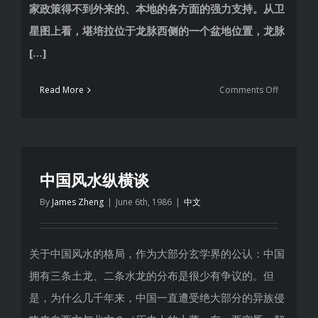
家政策得不到外来的、本地的各方面的强力支持。从卫
星图上看，堪培拉位于龙脉西侧的一个盆地位置，龙脉
[…]
on
Read More
Comments Off
澳
洲
国
会
大
中国风水纵横谈
厦
By
James Zheng
|
June 6th, 1986
|
中文
风
水
简
关于中国风水的格局，作为大部分玄学界的公认：
中国
析
拥有三条土龙、二条水龙的分布是很少有争议的。但
是，
为什么几千年来，
中国一直遭受绝大部分的异族侵